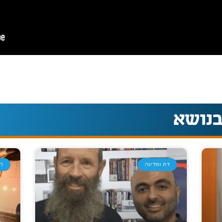
בנושא
דת ומדינה
חנ