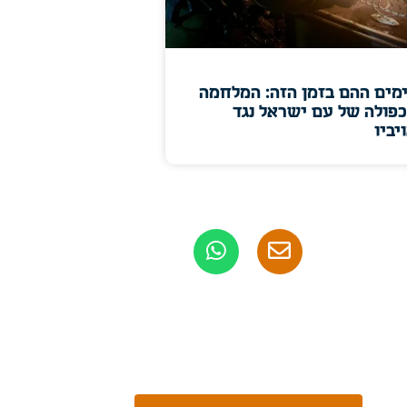
מים ההם בזמן הזה: המלחמה
פולה של עם ישראל נגד
יביו