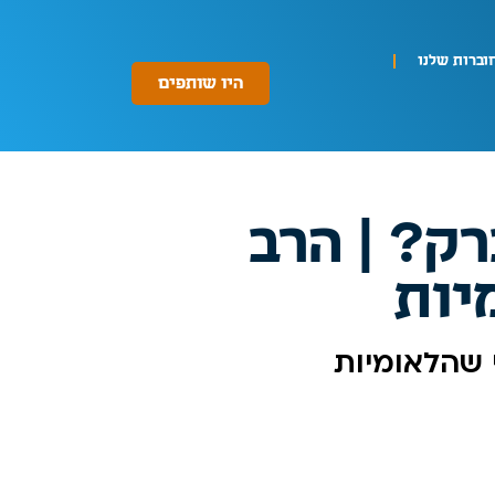
וברות שלנו
היו שותפים
רק? | הרב
יות
י שהלאומיות