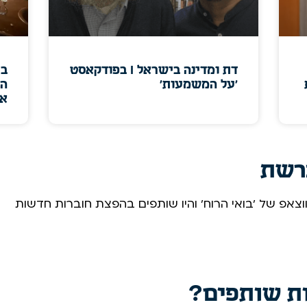
דת ומדינה בישראל I בפודקאסט
בי
'על המשמעות'
הכ
או
רשת
צאפ של 'בואי הרוח' והיו שותפים בהפצת חוברות חדשות
ות שותפים?