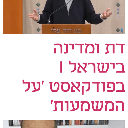
דת ומדינה
בישראל I
בפודקאסט 'על
המשמעות'