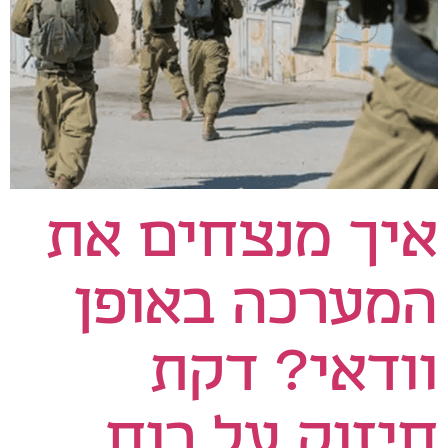
איך מנצחים את
המערכה באופן
וודאי? דקת
חיזוק על רוח