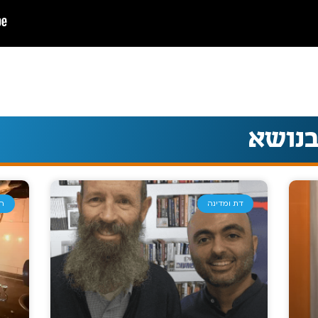
בנושא
דת ומדינה
חנ