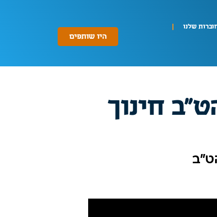
וברות שלנו
היו שותפים
ט״ב חינוך
ט"ב