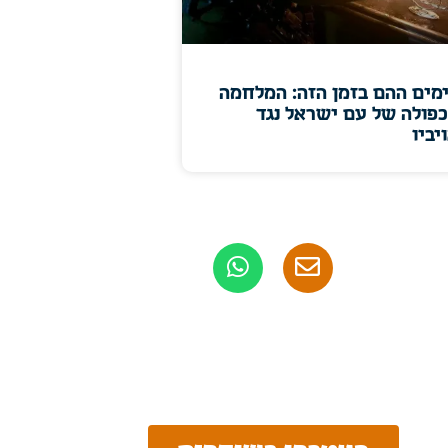
מים ההם בזמן הזה: המלחמה
פולה של עם ישראל נגד
יביו