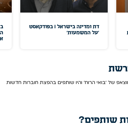
דת ומדינה בישראל I בפודקאסט
בי
'על המשמעות'
הכ
או
רשת
צאפ של 'בואי הרוח' והיו שותפים בהפצת חוברות חדשות
ות שותפים?