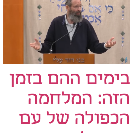
בימים ההם בזמן
הזה: המלחמה
הכפולה של עם