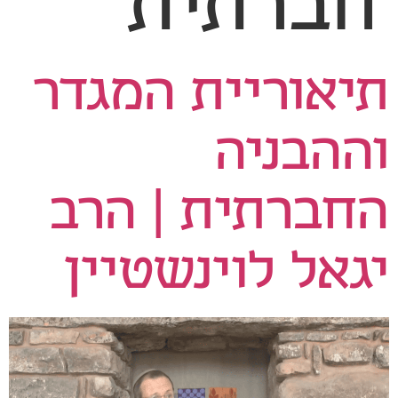
חברתית
תיאוריית המגדר
וההבניה
החברתית | הרב
יגאל לוינשטיין