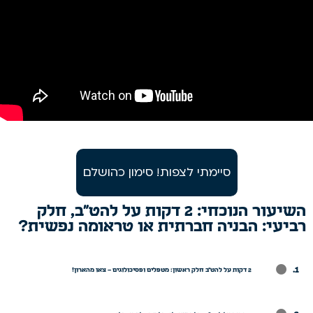
סיימתי לצפות! סימון כהושלם
השיעור הנוכחי: 2 דקות על להט"ב, חלק
רביעי: הבניה חברתית או טראומה נפשית?
.
2 דקות על להט"ב חלק ראשון: מטפלים ופסיכולוגים – צאו מהארון!