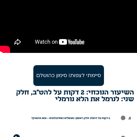
סיימתי לצפות! סימון כהושלם
השיעור הנוכחי: 2 דקות על להט"ב, חלק
שני: לנרמל את הלא נורמלי
.
2 דקות על להט"ב חלק ראשון: מטפלים ופסיכולוגים – צאו מהארון!