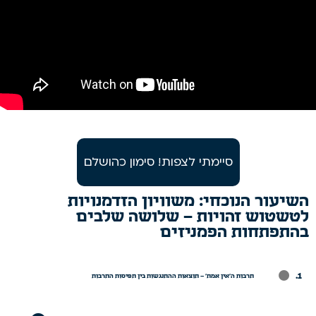
סיימתי לצפות! סימון כהושלם
השיעור הנוכחי: משוויון הזדמנויות
לטשטוש זהויות – שלושה שלבים
בהתפתחות הפמניזים
.
תרבות ה'אין אמת' – תוצאות ההתנגשות בין תפיסות התרבות