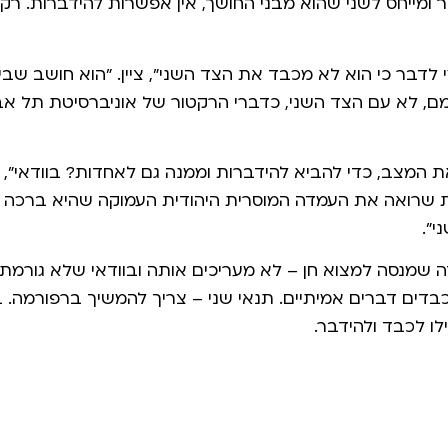
 ומייחס לשני שהוא מבני החושך, אין אפשרות להידברות. רק
דבר כי הוא לא מכבד את הצד השני", ציין. "הוא חושב שבימ
ם, לא עם הצד השני, כדברי הרקטור של אוניברסיטת תל אב
ת המצב, כדי להביא להידברות וממנה גם לאחדות? בוודאי", 
נית שרואה את העמדה המוסרית היהודית העמוקה שהיא ברכה 
י".
 שמנסה למצוא חן – לא מעריכים אותה ובוודאי שלא גורמת לק
ים דברים אמיתיים. תנאי שני – צריך להמשיך ברפורמה. ברג
ו לכבד ולהידבר.