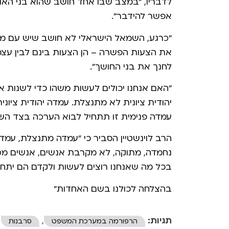
לדבריו, "במצב שבו אחד חושב שהוא בני האור
אפשר להידבר".
"כרגע, השמאל הישראלי לא חושב שיש עם מי ל
את הצעות הפשרה – הן הצעות בינם לבין עצמ
לחנך את בני החושך".
"האם אנחנו יכולים לעשות משהו כדי לשנות א
יהודית ציונית לא מתנצלת. עמדה יהודית ציו
עמדה פנימית זו תתחיל לבוא הערכה בצד השנ
הרב לוינשטיין הסביר כי "עמדה מתנצלת, עמדה
נחמדה, מתוקה, לא מקרבת אנשים, אנשים מכבד
בכל מה שאנחנו רוצים לעשות ולקדם הם יתחיל
בהצלחה לכולנו בשם האחדות"
תגיות:
,
הרפורמה במערכת המשפט
סרבנות